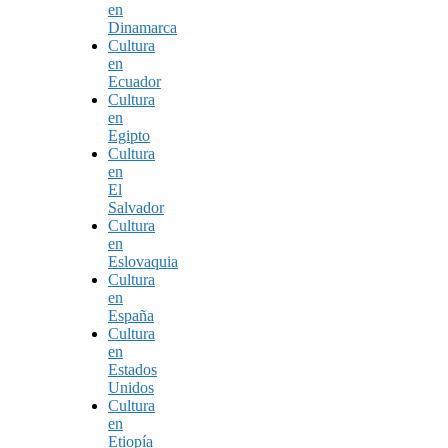
en
Dinamarca
Cultura
en
Ecuador
Cultura
en
Egipto
Cultura
en
El
Salvador
Cultura
en
Eslovaquia
Cultura
en
España
Cultura
en
Estados
Unidos
Cultura
en
Etiopía