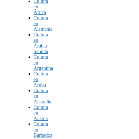
Cultura
en
África
Cultura
en
Alemania
Cultura
en
Arabia
Saudita
Cultura
en
Argentina
Cultura
en
Aruba
Cultura
en
Australia
Cultura
en
Austria
Cultura
en
Barbados