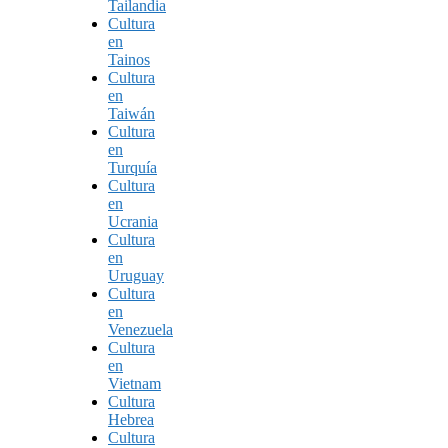
Tailandia
Cultura
en
Tainos
Cultura
en
Taiwán
Cultura
en
Turquía
Cultura
en
Ucrania
Cultura
en
Uruguay
Cultura
en
Venezuela
Cultura
en
Vietnam
Cultura
Hebrea
Cultura