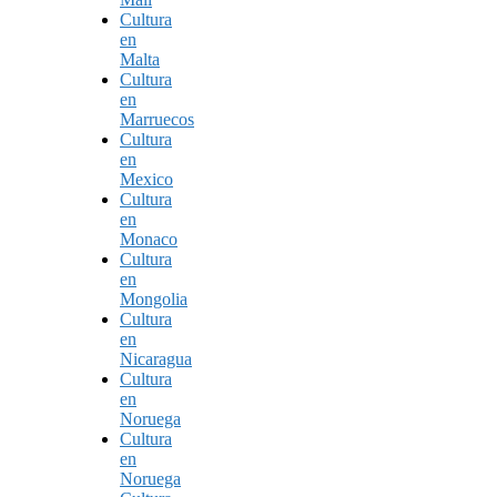
Cultura
en
Malta
Cultura
en
Marruecos
Cultura
en
Mexico
Cultura
en
Monaco
Cultura
en
Mongolia
Cultura
en
Nicaragua
Cultura
en
Noruega
Cultura
en
Noruega