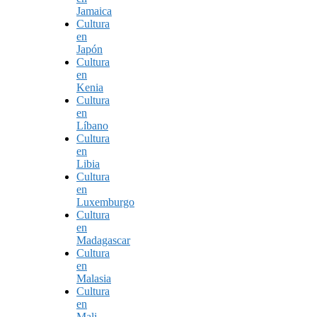
Jamaica
Cultura
en
Japón
Cultura
en
Kenia
Cultura
en
Líbano
Cultura
en
Libia
Cultura
en
Luxemburgo
Cultura
en
Madagascar
Cultura
en
Malasia
Cultura
en
Mali