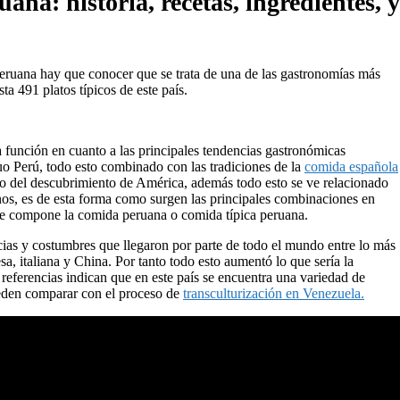
na: historia, recetas, ingredientes, y
peruana hay que conocer que se trata de una de las gastronomías más
a 491 platos típicos de este país.
na función en cuanto a las principales tendencias gastronómicas
uo Perú, todo esto combinado con las tradiciones de la
comida española
dio del descubrimiento de América, además todo esto se ve relacionado
anos, es de esta forma como surgen las principales combinaciones en
 que compone la comida peruana o comida típica peruana.
ias y costumbres que llegaron por parte de todo el mundo entre lo más
a, italiana y China. Por tanto todo esto aumentó lo que sería la
 referencias indican que en este país se encuentra una variedad de
ueden comparar con el proceso de
transculturización en Venezuela.