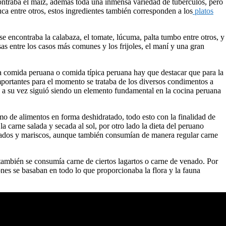
ontraba el maíz, además toda una inmensa variedad de tubérculos, pero
ca entre otros, estos ingredientes también corresponden a los
platos
se encontraba la calabaza, el tomate, lúcuma, palta tumbo entre otros, y
as entre los casos más comunes y los frijoles, el maní y una gran
la comida peruana o comida típica peruana hay que destacar que para la
portantes para el momento se trataba de los diversos condimentos a
esto a su vez siguió siendo un elemento fundamental en la cocina peruana
sumo de alimentos en forma deshidratado, todo esto con la finalidad de
a carne salada y secada al sol, por otro lado la dieta del peruano
cados y mariscos, aunque también consumían de manera regular carne
mbién se consumía carne de ciertos lagartos o carne de venado. Por
iones se basaban en todo lo que proporcionaba la flora y la fauna