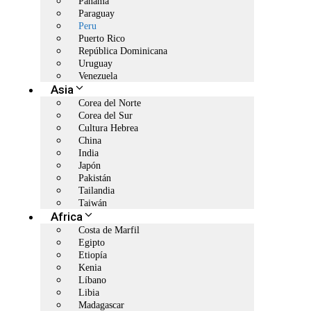
Panamá
Paraguay
Peru
Puerto Rico
República Dominicana
Uruguay
Venezuela
Asia
Corea del Norte
Corea del Sur
Cultura Hebrea
China
India
Japón
Pakistán
Tailandia
Taiwán
Africa
Costa de Marfil
Egipto
Etiopía
Kenia
Líbano
Libia
Madagascar