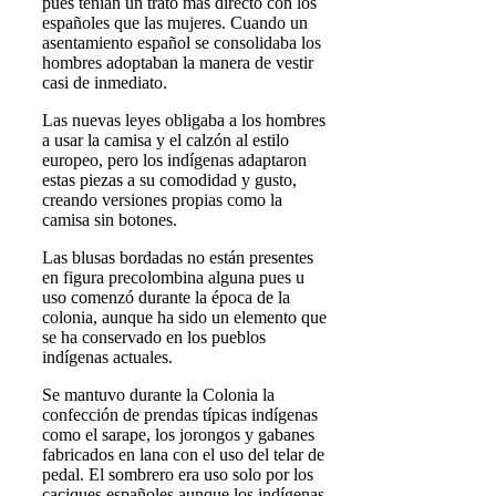
pues tenían un trato más directo con los
españoles que las mujeres. Cuando un
asentamiento español se consolidaba los
hombres adoptaban la manera de vestir
casi de inmediato.
Las nuevas leyes obligaba a los hombres
a usar la camisa y el calzón al estilo
europeo, pero los indígenas adaptaron
estas piezas a su comodidad y gusto,
creando versiones propias como la
camisa sin botones.
Las blusas bordadas no están presentes
en figura precolombina alguna pues u
uso comenzó durante la época de la
colonia, aunque ha sido un elemento que
se ha conservado en los pueblos
indígenas actuales.
Se mantuvo durante la Colonia la
confección de prendas típicas indígenas
como el sarape, los jorongos y gabanes
fabricados en lana con el uso del telar de
pedal. El sombrero era uso solo por los
caciques españoles aunque los indígenas