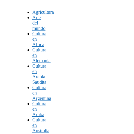
Agricultura
Arte
del
mundo
Cultura
en
África
Cultura
en
Alemania
Cultura
en
Arabia
Saudita
Cultura
en
Argentina
Cultura
en
Aruba
Cultura
en
Australia