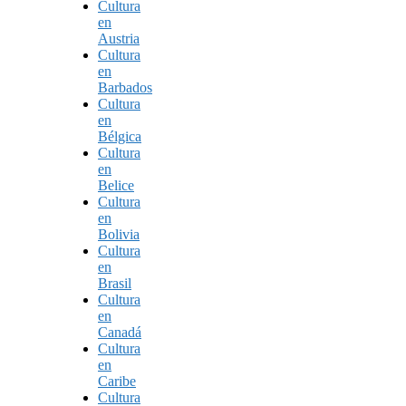
Cultura
en
Austria
Cultura
en
Barbados
Cultura
en
Bélgica
Cultura
en
Belice
Cultura
en
Bolivia
Cultura
en
Brasil
Cultura
en
Canadá
Cultura
en
Caribe
Cultura