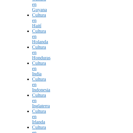
en
Guyana
Cultura
en
Haití
Cultura
en
Holanda
Cultura
en
Honduras
Cultura
en
India
Cultura
en
Indonesia
Cultura
en
Inglaterra
Cultura
en
Irlanda
Cultura
en