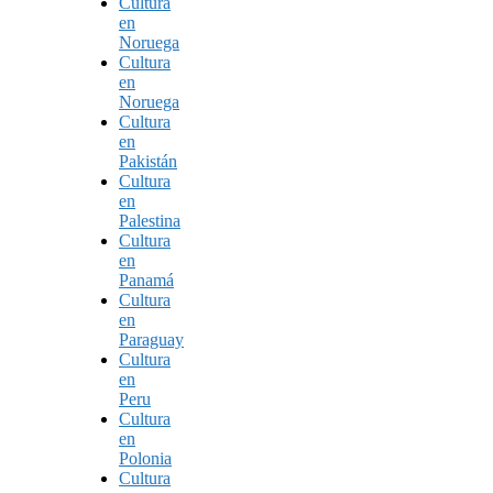
Cultura
en
Noruega
Cultura
en
Noruega
Cultura
en
Pakistán
Cultura
en
Palestina
Cultura
en
Panamá
Cultura
en
Paraguay
Cultura
en
Peru
Cultura
en
Polonia
Cultura