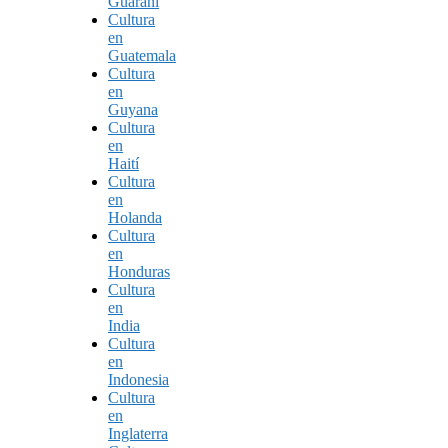
Guaraní
Cultura
en
Guatemala
Cultura
en
Guyana
Cultura
en
Haití
Cultura
en
Holanda
Cultura
en
Honduras
Cultura
en
India
Cultura
en
Indonesia
Cultura
en
Inglaterra