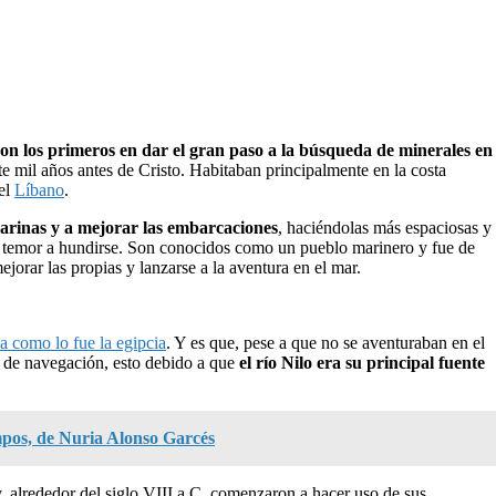
ron los primeros en dar el gran paso a la búsqueda de minerales en
e mil años antes de Cristo. Habitaban principalmente en la costa
el
Líbano
.
arinas y a mejorar las embarcaciones
, haciéndolas más espaciosas y
in temor a hundirse. Son conocidos como un pueblo marinero y fue de
jorar las propias y lanzarse a la aventura en el mar.
a como lo fue la egipcia
. Y es que, pese a que no se aventuraban en el
 de navegación, esto debido a que
el río Nilo era su principal fuente
mpos, de Nuria Alonso Garcés
, alrededor del siglo VIII a.C. comenzaron a hacer uso de sus