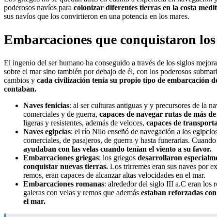
poderosos navíos para
colonizar diferentes tierras en la costa medi
sus navíos que los convirtieron en una potencia en los mares.
Embarcaciones que conquistaron los
El ingenio del ser humano ha conseguido a través de los siglos mejor
sobre el mar sino también por debajo de él, con los poderosos submari
cambios y
cada civilización tenía su propio tipo de embarcación d
contaban.
Naves fenicias
: al ser culturas antiguas y y precursores de la 
comerciales y de guerra,
capaces de navegar rutas de más de 
ligeras y resistentes, además de veloces,
capaces de transporta
Naves egipcias
: el río Nilo enseñó de navegación a los egipcio
comerciales, de pasajeros, de guerra y hasta funerarias. Cuand
ayudaban con las velas cuando tenían el viento a su favor.
Embarcaciones griegas
: los griegos
desarrollaron especialm
conquistar nuevas tierras.
Los trirremes eran sus naves por ex
remos, eran capaces de alcanzar altas velocidades en el mar.
Embarcaciones romanas
: alrededor del siglo III a.C eran l
galeras con velas y remos que además
estaban reforzadas con 
el mar.