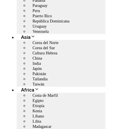
Panamá
Paraguay
Peru
Puerto Rico
República Dominicana
Uruguay
Venezuela
Asia
Corea del Norte
Corea del Sur
Cultura Hebrea
China
India
Japón
Pakistán
Tailandia
Taiwán
Africa
Costa de Marfil
Egipto
Etiopía
Kenia
Líbano
Libia
Madagascar