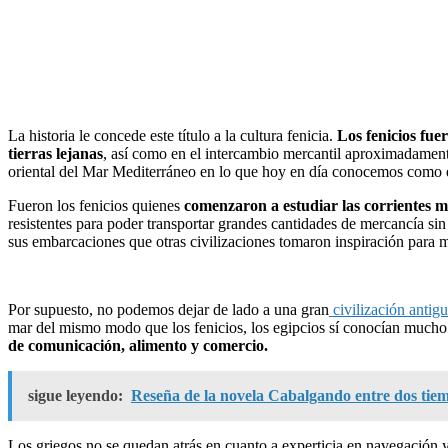
La historia le concede este título a la cultura fenicia.
Los fenicios fue
tierras lejanas
, así como en el intercambio mercantil aproximadament
oriental del Mar Mediterráneo en lo que hoy en día conocemos como 
Fueron los fenicios quienes
comenzaron a estudiar las corrientes m
resistentes para poder transportar grandes cantidades de mercancía s
sus embarcaciones que otras civilizaciones tomaron inspiración para me
Por supuesto, no podemos dejar de lado a una gran
civilización antigu
mar del mismo modo que los fenicios, los egipcios sí conocían mucho
de comunicación, alimento y comercio.
sigue leyendo:
Reseña de la novela Cabalgando entre dos tie
Los griegos no se quedan atrás en cuanto a experticia en navegación y