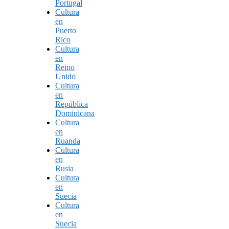
Portugal
Cultura
en
Puerto
Rico
Cultura
en
Reino
Unido
Cultura
en
República
Dominicana
Cultura
en
Ruanda
Cultura
en
Rusia
Cultura
en
Suecia
Cultura
en
Suecia