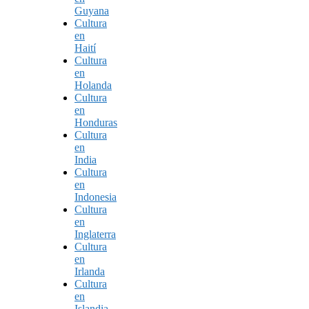
Guyana
Cultura
en
Haití
Cultura
en
Holanda
Cultura
en
Honduras
Cultura
en
India
Cultura
en
Indonesia
Cultura
en
Inglaterra
Cultura
en
Irlanda
Cultura
en
Islandia