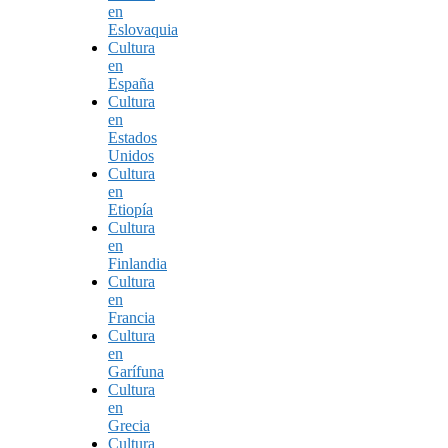
en
Eslovaquia
Cultura
en
España
Cultura
en
Estados
Unidos
Cultura
en
Etiopía
Cultura
en
Finlandia
Cultura
en
Francia
Cultura
en
Garífuna
Cultura
en
Grecia
Cultura