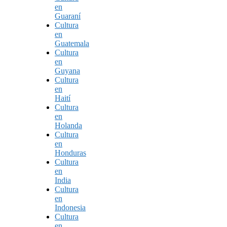
en
Guaraní
Cultura
en
Guatemala
Cultura
en
Guyana
Cultura
en
Haití
Cultura
en
Holanda
Cultura
en
Honduras
Cultura
en
India
Cultura
en
Indonesia
Cultura
en