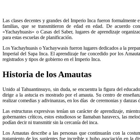
Las clases decentes y grandes del Imperio Inca fueron formalmente e
familias, que se transmitieron de edad en edad. De acuerdo con
«Yachayhuasis» o Casas del Saber, lugares de aprendizaje organiza
para estas escuelas de planificación.
Los Yachayhuasis o Yachaywasis fueron lugares dedicados a la prepa
Imperial del Sapa Inca. El aprendizaje fue concedido por los Amautas
registrados y tipos de gobierno en el Imperio Inca.
Historia de los Amautas
Unido al Tahuantinsuyo, sin duda, se encuentra la figura del educado
dirige a la astucia es mostrado por el amauta. Su centro de enseñan
realizar comedias y adivinanzas, en los días de ceremonias y danzas d
Las estructuras expresivas tenían un carácter de aprendizaje, mient
gobernantes críticos, estos estudiosos se llamaban haravecs, las melo
podían decir ni transmitir sin la cercanía del inca.
Los Amautas describe a las personas que continuarán con la costumb
tratamiento de los suplentes fue increíble y hubo asociación en la 