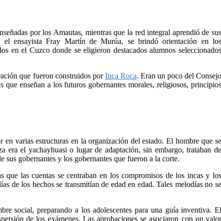
nseñadas por los Amautas, mientras que la red integral aprendió de su
 el ensayista Fray Martín de Murúa, se brindó orientación en lo
dos en el Cuzco donde se eligieron destacados alumnos seleccionado
ración que fueron construidos por
Inca Roca
. Eran un poco del Consej
 que enseñan a los futuros gobernantes morales, religiosos, principio
r en varias estructuras en la organización del estado. El hombre que s
za era el yachayhuasi o lugar de adaptación, sin embargo, trataban d
e sus gobernantes y los gobernantes que fueron a la corte.
ras que las cuentas se centraban en los compromisos de los incas y lo
días de los hechos se transmitían de edad en edad. Tales melodías no s
re social, preparando a los adolescentes para una guía inventiva. E
dispersión de los exámenes. Las aprobaciones se asociaron con un valo