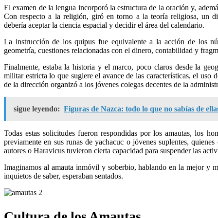
El examen de la lengua incorporó la estructura de la oración y, además
Con respecto a la religión, giró en torno a la teoría religiosa, un
debería aceptar la ciencia espacial y decidir el área del calendario.
La instrucción de los quipus fue equivalente a la acción de los n
geometría, cuestiones relacionadas con el dinero, contabilidad y frag
Finalmente, estaba la historia y el marco, poco claros desde la geog
militar estricta lo que sugiere el avance de las características, el us
de la dirección organizó a los jóvenes colegas decentes de la administ
sigue leyendo:
Figuras de Nazca: todo lo que no sabías de ella
Todas estas solicitudes fueron respondidas por los amautas, los ho
previamente en sus runas de yachacuc o jóvenes suplentes, quienes 
autores o Haravicus tuvieron cierta capacidad para suspender las activ
Imaginamos al amauta inmóvil y soberbio, hablando en la mejor y más
inquietos de saber, esperaban sentados.
Cultura de los Amautas