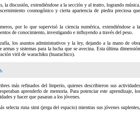
, la discusión, extendiéndose a la sección y al teatro, logrando música
 discernimiento cosmogónico y cierta apariencia de piedra preciosa qu
úmeros, por lo que supervisó la ciencia numérica, extendiéndose a l
mentos de conocimiento, investigando e influyendo a través del peso.
rafía, los asuntos administrativos y la ley, dejando a la mano de obr
o de armas y sistemas para la lucha que se avecina. Esta última dimensió
ración viril de warachiku (huarachico).
s.
mbres más refinados del Imperio, quienes describieron sus actividade
esperaban aprenderlo de memoria. Para potenciar este aprendizaje, lo
idades y hacer que pasaran a los jóvenes.
 selecta runa simi (jerga del espacio) mientras sus jóvenes suplentes