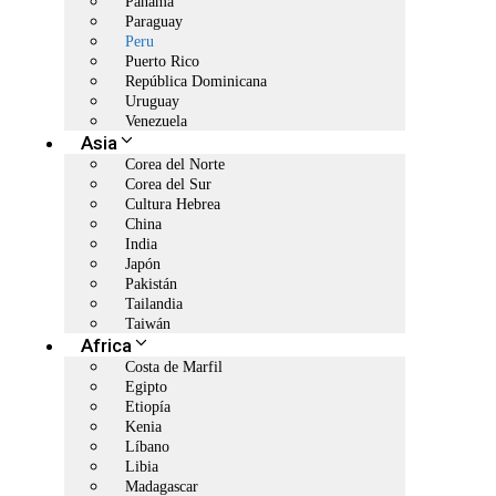
Panamá
Paraguay
Peru
Puerto Rico
República Dominicana
Uruguay
Venezuela
Asia
Corea del Norte
Corea del Sur
Cultura Hebrea
China
India
Japón
Pakistán
Tailandia
Taiwán
Africa
Costa de Marfil
Egipto
Etiopía
Kenia
Líbano
Libia
Madagascar