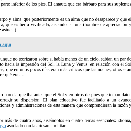
 parte inferior de los pies. El amauta que era bárbaro para sus suplente
erpo y alma, que posteriormente es un alma que no desaparece y que e
a, que es tierra vivificada, aislando la runa (hombre de apreciación 
 astucia).
o aquí
 aunque no teorizaron sobre si había menos de un cielo, sabían un par d
sto hacia la impresión del Sol, la Luna y Venus, en relación con el So
ás, que en unos pocos días eran más críticos que las noches, otros era
r qué era así.
o parecía que iba antes que el Sol y en otros después que tenían dato
orregir su dispersión. El plan educativo fue facilitado a un avanc
uciones y administraciones de esta manera que comprendieran la razón 
r más de cuatro años, aislándolos en cuatro temas esenciales: idioma
uyo
asociado con la artesanía militar.