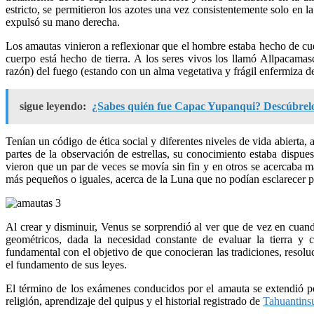
estricto, se permitieron los azotes una vez consistentemente solo en la
expulsó su mano derecha.
Los amautas vinieron a reflexionar que el hombre estaba hecho de cu
cuerpo está hecho de tierra. A los seres vivos los llamó Allpacamasc
razón) del fuego (estando con un alma vegetativa y frágil enfermiza de
sigue leyendo:
¿Sabes quién fue Capac Yupanqui? Descúbrel
Tenían un código de ética social y diferentes niveles de vida abierta,
partes de la observación de estrellas, su conocimiento estaba dispue
vieron que un par de veces se movía sin fin y en otros se acercaba m
más pequeños o iguales, acerca de la Luna que no podían esclarecer po
Al crear y disminuir, Venus se sorprendió al ver que de vez en cuand
geométricos, dada la necesidad constante de evaluar la tierra y c
fundamental con el objetivo de que conocieran las tradiciones, resol
el fundamento de sus leyes.
El término de los exámenes conducidos por el amauta se extendió po
religión, aprendizaje del quipus y el historial registrado de
Tahuantins