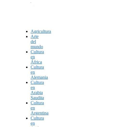
Agricultura
Arte
del
mundo
Cultura
en
África
Cultura
en
Alemania
Cultura
en
Arabia
Saudita
Cultura
en
Argentina
Cultura
en