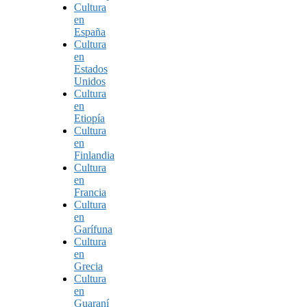
Cultura
en
España
Cultura
en
Estados
Unidos
Cultura
en
Etiopía
Cultura
en
Finlandia
Cultura
en
Francia
Cultura
en
Garífuna
Cultura
en
Grecia
Cultura
en
Guaraní