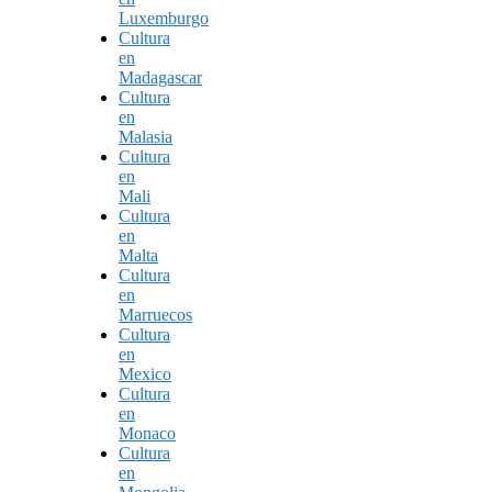
Luxemburgo
Cultura
en
Madagascar
Cultura
en
Malasia
Cultura
en
Mali
Cultura
en
Malta
Cultura
en
Marruecos
Cultura
en
Mexico
Cultura
en
Monaco
Cultura
en