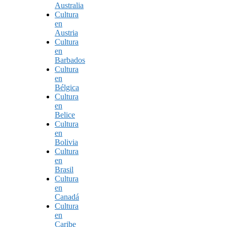
Australia
Cultura
en
Austria
Cultura
en
Barbados
Cultura
en
Bélgica
Cultura
en
Belice
Cultura
en
Bolivia
Cultura
en
Brasil
Cultura
en
Canadá
Cultura
en
Caribe