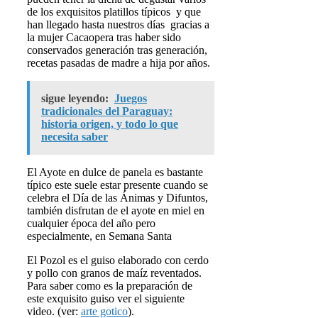
de los exquisitos platillos típicos y que
han llegado hasta nuestros días gracias a
la mujer Cacaopera tras haber sido
conservados generación tras generación,
recetas pasadas de madre a hija por años.
sigue leyendo:
Juegos
tradicionales del Paraguay:
historia origen, y todo lo que
necesita saber
El Ayote en dulce de panela es bastante
típico este suele estar presente cuando se
celebra el Día de las Ánimas y Difuntos,
también disfrutan de el ayote en miel en
cualquier época del año pero
especialmente, en Semana Santa
El Pozol es el guiso elaborado con cerdo
y pollo con granos de maíz reventados.
Para saber como es la preparación de
este exquisito guiso ver el siguiente
video. (ver:
arte gotico
).