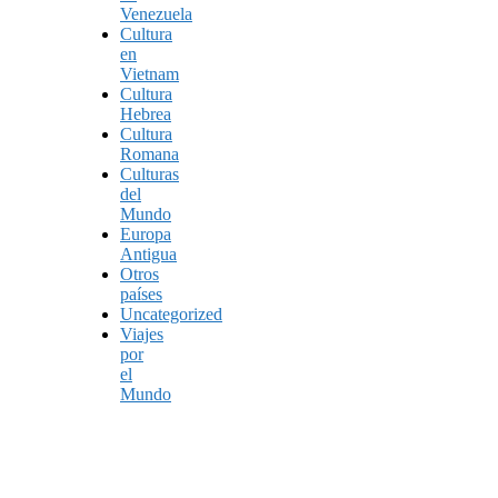
Venezuela
Cultura
en
Vietnam
Cultura
Hebrea
Cultura
Romana
Culturas
del
Mundo
Europa
Antigua
Otros
países
Uncategorized
Viajes
por
el
Mundo