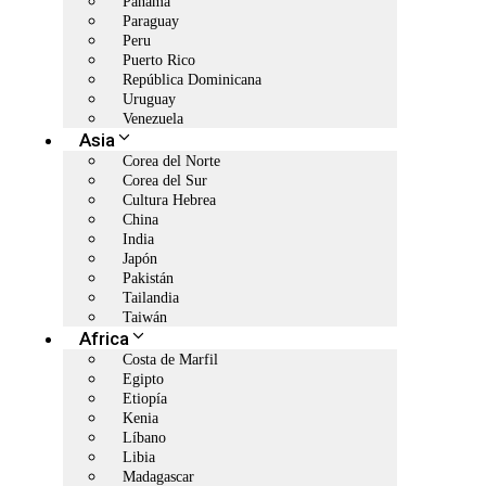
Panamá
Paraguay
Peru
Puerto Rico
República Dominicana
Uruguay
Venezuela
Asia
Corea del Norte
Corea del Sur
Cultura Hebrea
China
India
Japón
Pakistán
Tailandia
Taiwán
Africa
Costa de Marfil
Egipto
Etiopía
Kenia
Líbano
Libia
Madagascar