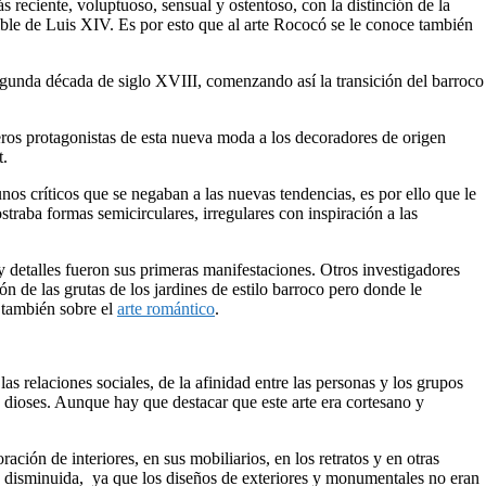
s reciente, voluptuoso, sensual y ostentoso, con la distinción de la
xible de Luis XIV. Es por esto que al arte Rococó se le conoce también
egunda década de siglo XVIII, comenzando así la transición del barroco
eros protagonistas de esta nueva moda a los decoradores de origen
t.
nos críticos que se negaban a las nuevas tendencias, es por ello que le
raba formas semicirculares, irregulares con inspiración a las
 detalles fueron sus primeras manifestaciones. Otros investigadores
n de las grutas de los jardines de estilo barroco pero donde le
 también sobre el
arte romántico
.
las relaciones sociales, de la afinidad entre las personas y los grupos
os dioses. Aunque hay que destacar que este arte era cortesano y
ación de interiores, en sus mobiliarios, en los retratos y en otras
fue disminuida, ya que los diseños de exteriores y monumentales no eran