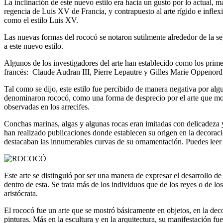
La inclinación de este nuevo estilo era hacia un gusto por lo actual, má
regencia de Luis XV de Francia, y contrapuesto al arte rígido e infle
como el estilo Luis XV.
Las nuevas formas del rococó se notaron sutilmente alrededor de la s
a este nuevo estilo.
Algunos de los investigadores del arte han establecido como los prim
francés: Claude Audran III, Pierre Lepautre y Gilles Marie Oppenord
Tal como se dijo, este estilo fue percibido de manera negativa por algu
denominaron rococó, como una forma de desprecio por el arte que most
observadas en los arrecifes.
Conchas marinas, algas y algunas rocas eran imitadas con delicadeza y
han realizado publicaciones donde establecen su origen en la decoració
destacaban las innumerables curvas de su ornamentación. Puedes leer
Este arte se distinguió por ser una manera de expresar el desarrollo de 
dentro de esta. Se trata más de los individuos que de los reyes o de l
aristócrata.
El rococó fue un arte que se mostró básicamente en objetos, en la decor
pinturas. Más en la escultura y en la arquitectura, su manifestación 