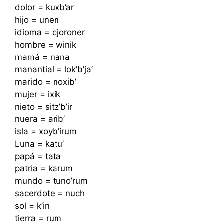
dolor = kuxb’ar
hijo = unen
idioma = ojoroner
hombre = winik
mamá = nana
manantial = lok’b’ja’
marido = noxib’
mujer = ixik
nieto = sitz’b’ir
nuera = arib’
isla = xoyb’irum
Luna = katu’
papá = tata
patria = karum
mundo = tuno’rum
sacerdote = nuch
sol = k’in
tierra = rum