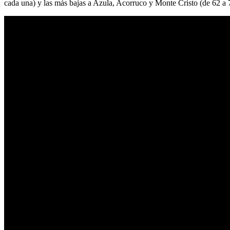
cada una) y las más bajas a Azula, Acorruco y Monte Cristo (de 62 a