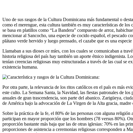
Uno de sus rasgos de la Cultura Dominicana más fundamental o desta
como el merengue, esta cultura también es muy características de los 
se basa en platillos como “La Bandera” compuesto de arroz, habichuela
mencionar al Sancocho, una especie de cocido español, el pescado co
plátano verde hervido y luego prensado, el cazabe que es una especie 
Llamaban a sus dioses ce míes, con los cuales se comunicaban a través
historia religiosa del país hay también un aporte étnico indigenista. L
tenían creencias religiosas muy estructuradas a través de las cual se e
existencia humana.
Por otra parte, la relevancia de los ritos católicos en el país es más ev
este culto. La Semana Santa, la Navidad, las fiestas patronales de los 
anuales de gran trascendencia, son parte del abanico. Zarigüeya, ciuda
de América bajo la advocación de La Virgen de la Alta gracia, madre 
Sobre la práctica de la fe, el 80% de las personas con alguna religión 
participan en mayor proporción que los hombres (78 versus 80%). Otro 
proporción bastante más baja que las de otras iglesias: 70% en las pr
proporciones de asistencia a ceremonias religiosas corresponden a M