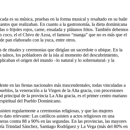
cada es su música, pruebas en
la forma
musical y resaltado en su baile
cantos que realizaban. En cuanto a la gastronomía, la dieta dominicana
s o frijoles rojos, carne, ensalada y plátanos fritos. También debemos
n coco, el el Chivo de Azoa, el famoso “manga” que no es más que el
de pan elaborado con la yuca, entre otros.
 de rituales y ceremonias que dirigían un sacerdote o ubique. En la
os taínos, los pobladores de la isla al momento del descubrimiento,
xplicaban el origen del mundo –lo natural y lo sobrenatural- y la
idente en las fiestas nacionales más trascendentales, todas vinculadas a
pueblos, la veneración a la Virgen de la Alta gracia, con procesiones
d principal de la provincia La Alta gracia, es el primer centro mariano
espiritual del Pueblo Dominicano.
asisten regularmente a ceremonias religiosas, y que las mujeres
dato relevante: Las católicos asisten a actos religiosos en una
imeras contra 88 a 90% en las segundas. En las provincias, las mayores
aría Trinidad Sánchez, Santiago Rodríguez y La Vega (más del 80% en