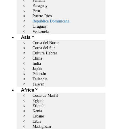
Panamá
Paraguay
Peru
Puerto Rico
República Dominicana
Uruguay
Venezuela
Asia
Corea del Norte
Corea del Sur
Cultura Hebrea
China
India
Japón
Pakistán
Tailandia
Taiwán
Africa
Costa de Marfil
Egipto
Etiopía
Kenia
Líbano
Libia
Madagascar