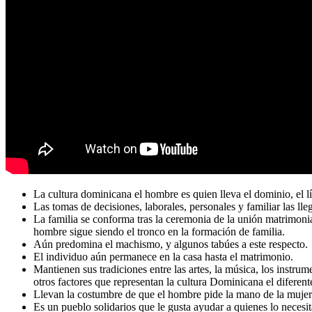
La cultura dominicana el hombre es quien lleva el dominio, el lí
Las tomas de decisiones, laborales, personales y familiar las ll
La familia se conforma tras la ceremonia de la unión matrimonial
hombre sigue siendo el tronco en la formación de familia.
Aún predomina el machismo, y algunos tabúes a este respecto.
El individuo aún permanece en la casa hasta el matrimonio.
Mantienen sus tradiciones entre las artes, la música, los instrum
otros factores que representan la cultura Dominicana el diferent
Llevan la costumbre de que el hombre pide la mano de la mujer 
Es un pueblo solidarios que le gusta ayudar a quienes lo necesit