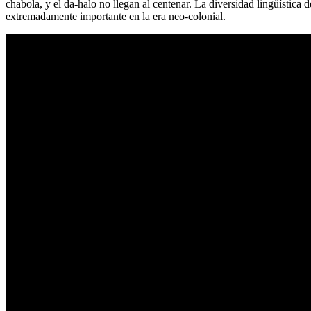
chabola, y el da-halo no llegan al centenar. La diversidad lingüística 
extremadamente importante en la era neo-colonial.