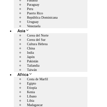
Panamá
Paraguay
Peru
Puerto Rico
República Dominicana
Uruguay
Venezuela
Asia
Corea del Norte
Corea del Sur
Cultura Hebrea
China
India
Japón
Pakistán
Tailandia
Taiwán
Africa
Costa de Marfil
Egipto
Etiopía
Kenia
Líbano
Libia
Madagascar