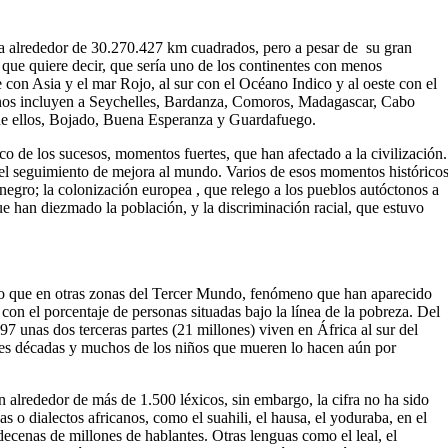
erra alrededor de 30.270.427 km cuadrados, pero a pesar de su gran
o que quiere decir, que sería uno de los continentes con menos
 con Asia y el mar Rojo, al sur con el Océano Indico y al oeste con el
icanos incluyen a Seychelles, Bardanza, Comoros, Madagascar, Cabo
de ellos, Bojado, Buena Esperanza y Guardafuego.
ico de los sucesos, momentos fuertes, que han afectado a la civilización.
a el seguimiento de mejora al mundo. Varios de esos momentos histórico
 negro; la colonización europea , que relego a los pueblos autóctonos a
e han diezmado la población, y la discriminación racial, que estuvo
do que en otras zonas del Tercer Mundo, fenómeno que han aparecido
on el porcentaje de personas situadas bajo la línea de la pobreza. Del
7 unas dos terceras partes (21 millones) viven en África al sur del
tres décadas y muchos de los niños que mueren lo hacen aún por
n alrededor de más de 1.500 léxicos, sin embargo, la cifra no ha sido
s o dialectos africanos, como el suahili, el hausa, el yoduraba, en el
decenas de millones de hablantes. Otras lenguas como el leal, el