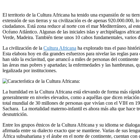
El territorio de la Cultura Africana ha tenido una expansión de su ti
extensión de sus tierras y su civilización es de apenas 920.000.000, l
ciudadanos. Está zona reduce al norte con el mar Mediterráneo, al este
Océano Atlántico. Algunas de las iniciales islas y archipiélagos afr
Verde, Madeira. También tiene unos 10 cabos fundamentales, varios 
La civilización de la
Cultura Africana
ha explorado tras el paso histór
Esta elabora hoy en día grandes esfuerzos para nivelar las reglas par
han sido la esclavitud, que arrancó a miles de personas del continente
las áreas mas pobres y apartadas; la enfermedades y las hambrunas, qu
legalizada por instituciones.
La humildad en la Cultura Africana está elevando de forma más rápi
generalmente en niveles elevados, como a aquéllas que dicen relación c
total mundial de 30 millones de personas que vivían con el VIH en 199
Sachara. La mortalidad materno-infantil es ahora más alta que hace 
desnutrición.
Entre los grupos étnicos de la Cultura Africana y su idioma se dialoga
afirmada entre su dialecto exacto que se mantiene. Varias de sus lengua
África subsahariana y el árabe en el norte de continente, cuentan con 